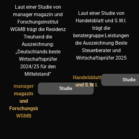
Laut einer Studie von
Laut einer Studie von
manager magazin und
Handelsblatt und S.W.I.
Forschungsinstitut
trägt die
WGMB trägt die Residenz
beratergruppe:Leistungen
Treuhand die
die Auszeichnung Beste
Auszeichnung:
Steuerberater und
„Deutschlands beste
Wirtschaftsprüfer 2025
Wirtschaftsprüfer
2024/25 für den
Mittelstand“
Handelsblatt
Studie
und S.W.I.
manager
Studie
magazin
und
Forschungsinstitut
WGMB