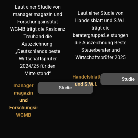
Laut einer Studie von
Laut einer Studie von
manager magazin und
Handelsblatt und S.W.I.
Forschungsinstitut
trägt die
WGMB trägt die Residenz
beratergruppe:Leistungen
Treuhand die
die Auszeichnung Beste
Auszeichnung:
Steuerberater und
„Deutschlands beste
Wirtschaftsprüfer 2025
Wirtschaftsprüfer
2024/25 für den
Mittelstand“
Handelsblatt
Studie
und S.W.I.
manager
Studie
magazin
und
Forschungsinstitut
WGMB