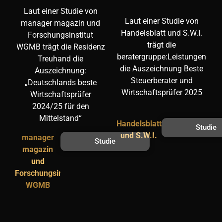
Laut einer Studie von
Laut einer Studie von
manager magazin und
Handelsblatt und S.W.I.
Forschungsinstitut
trägt die
WGMB trägt die Residenz
beratergruppe:Leistungen
Treuhand die
die Auszeichnung Beste
Auszeichnung:
Steuerberater und
„Deutschlands beste
Wirtschaftsprüfer 2025
Wirtschaftsprüfer
2024/25 für den
Mittelstand“
Handelsblatt
Studie
und S.W.I.
manager
Studie
magazin
und
Forschungsinstitut
WGMB