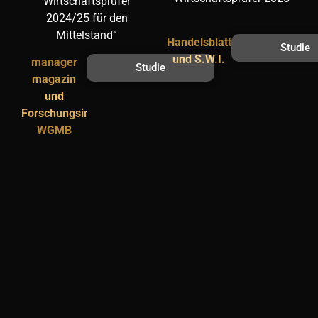
Wirtschaftsprüfer
2024/25 für den
Mittelstand“
Handelsblatt
Studie
und S.W.I.
manager
Studie
magazin
und
Forschungsinstitut
WGMB