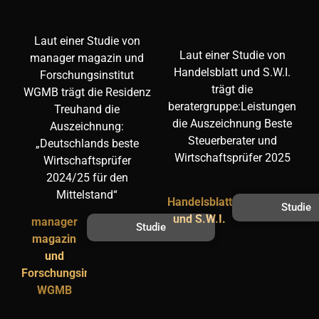
Laut einer Studie von
Laut einer Studie von
manager magazin und
Handelsblatt und S.W.I.
Forschungsinstitut
trägt die
WGMB trägt die Residenz
beratergruppe:Leistungen
Treuhand die
die Auszeichnung Beste
Auszeichnung:
Steuerberater und
„Deutschlands beste
Wirtschaftsprüfer 2025
Wirtschaftsprüfer
2024/25 für den
Mittelstand“
Handelsblatt
Studie
und S.W.I.
manager
Studie
magazin
und
Forschungsinstitut
WGMB