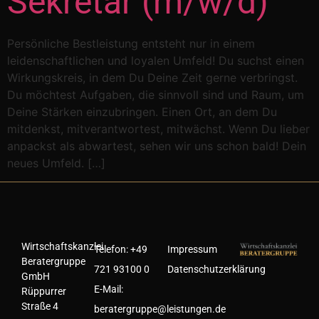
Sekretär (m/w/d)
Persönliche Bestleistung entsteht nur in einem
leidenschaftlichen und loyalen Umfeld! Du suchst einen
Wirkungskreis, in dem Du Deine Zeit gerne verbringst.
Du möchtest Aufgaben, die sinnvoll sind und Raum, um
Deine Stärken einzubringen. Einen Ort, an dem Du
mitdenkst, mitverantwortest, mitwächst. Wenn Du lieber
anpackst als abwartest, sehen wir uns schon bald! Dein
neues Umfeld. […]
Wirtschaftskanzlei
Telefon:
+49
Impressum
Beratergruppe
721 93100 0
Datenschutzerklärung
GmbH
E-Mail:
Rüppurrer
Straße 4
beratergruppe@leistungen.de