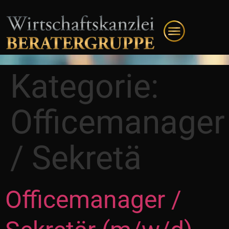
Kategorie:
Officemanager
/ Sekretä
Officemanager /